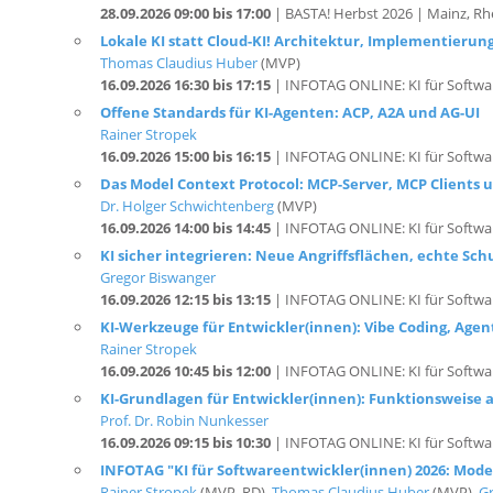
28.09.2026 09:00 bis 17:00
| BASTA! Herbst 2026 | Mainz, Rh
Lokale KI statt Cloud-KI! Architektur, Implementierun
Thomas Claudius Huber
(MVP)
16.09.2026 16:30 bis 17:15
| INFOTAG ONLINE: KI für Softwa
Offene Standards für KI-Agenten: ACP, A2A und AG-UI
Rainer Stropek
16.09.2026 15:00 bis 16:15
| INFOTAG ONLINE: KI für Softwa
Das Model Context Protocol: MCP-Server, MCP Clients
Dr. Holger Schwichtenberg
(MVP)
16.09.2026 14:00 bis 14:45
| INFOTAG ONLINE: KI für Softwa
KI sicher integrieren: Neue Angriffsflächen, echte 
Gregor Biswanger
16.09.2026 12:15 bis 13:15
| INFOTAG ONLINE: KI für Softwa
KI-Werkzeuge für Entwickler(innen): Vibe Coding, Agen
Rainer Stropek
16.09.2026 10:45 bis 12:00
| INFOTAG ONLINE: KI für Softwa
KI-Grundlagen für Entwickler(innen): Funktionsweise a
Prof. Dr. Robin Nunkesser
16.09.2026 09:15 bis 10:30
| INFOTAG ONLINE: KI für Softwa
INFOTAG "KI für Softwareentwickler(innen) 2026: Mode
Rainer Stropek
(MVP, RD),
Thomas Claudius Huber
(MVP),
G