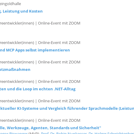
eingoldhalle
g, Leistung und Kosten
reentwickler(innen) | Online-Event mit ZOOM
reentwickler(innen) | Online-Event mit ZOOM
 und MCP Apps selbst implementieren
reentwickler(innen) | Online-Event mit ZOOM
Schutzmaßnahmen
reentwickler(innen) | Online-Event mit ZOOM
ten und die Loop im echten .NET-Alltag
reentwickler(innen) | Online-Event mit ZOOM
ktueller KI-Systeme und Vergleich führender Sprachmodelle (Leistun
reentwickler(innen) | Online-Event mit ZOOM
lle, Werkzeuge, Agenten, Standards und Sicherheit"
regor Biswanger
(MVP),
Prof. Dr. Robin Nunkesser
,
Dr. Holger Schwichtenber