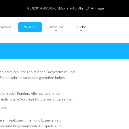
0201/649590-0
(Mo-Fr 9-16 Uhr)
Anfrage
eminare
Wissen
Über uns
Suche
 sind durch ihre zahlreichen Fachvorträge und
T-Szene sehr bekannt und genießen hohes
rtnern oder Kunden. Alle nachstehenden
ndividuelle Vorträge für Sie vor. Bitte senden
lten.
erer Top-Expertinnen und Experten auf
tionen und Programmcode-Beispiele zum