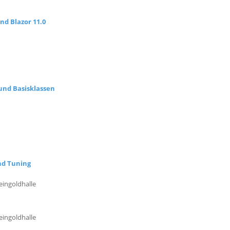
nd Blazor 11.0
und Basisklassen
nd Tuning
eingoldhalle
eingoldhalle