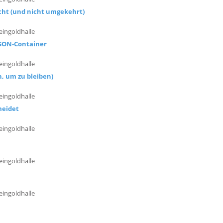
ht (und nicht umgekehrt)
eingoldhalle
JSON-Container
eingoldhalle
, um zu bleiben)
eingoldhalle
meidet
eingoldhalle
eingoldhalle
eingoldhalle