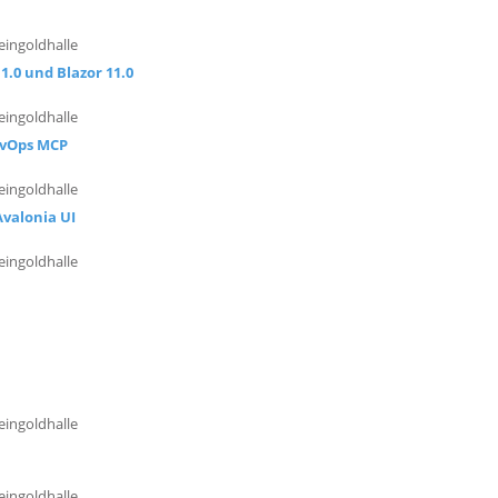
eingoldhalle
.0 und Blazor 11.0
eingoldhalle
evOps MCP
eingoldhalle
valonia UI
eingoldhalle
eingoldhalle
eingoldhalle