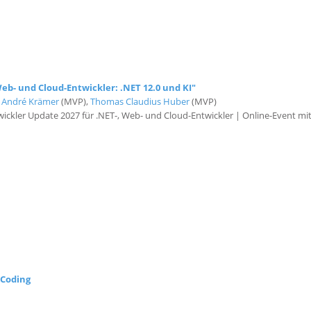
b- und Cloud-Entwickler: .NET 12.0 und KI"
,
André Krämer
(MVP),
Thomas Claudius Huber
(MVP)
ckler Update 2027 für .NET-, Web- und Cloud-Entwickler | Online-Event m
-Coding