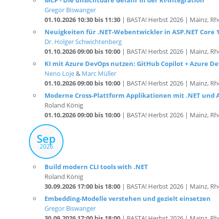
MCP - Die unsichtbare Gefahr in der KI-Integration
Gregor Biswanger
01.10.2026 10:30 bis 11:30
| BASTA! Herbst 2026 | Mainz, Rh
Neuigkeiten für .NET-Webentwickler in ASP.NET Core 11
Dr. Holger Schwichtenberg
01.10.2026 09:00 bis 10:00
| BASTA! Herbst 2026 | Mainz, Rh
KI mit Azure DevOps nutzen: GitHub Copilot + Azure D
Neno Loje
&
Marc Müller
01.10.2026 09:00 bis 10:00
| BASTA! Herbst 2026 | Mainz, Rh
Moderne Cross-Plattform Applikationen mit .NET und A
Roland König
01.10.2026 09:00 bis 10:00
| BASTA! Herbst 2026 | Mainz, Rh
Sep
2026
Build modern CLI tools with .NET
Roland König
30.09.2026 17:00 bis 18:00
| BASTA! Herbst 2026 | Mainz, Rh
Embedding-Modelle verstehen und gezielt einsetzen
Gregor Biswanger
30.09.2026 17:00 bis 18:00
| BASTA! Herbst 2026 | Mainz, Rh