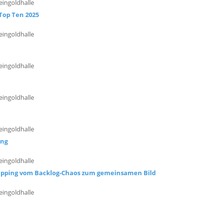
eingoldhalle
Top Ten 2025
eingoldhalle
eingoldhalle
eingoldhalle
eingoldhalle
ing
eingoldhalle
Mapping vom Backlog-Chaos zum gemeinsamen Bild
eingoldhalle