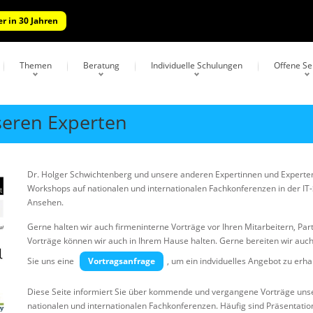
r in 30 Jahren
Themen
Beratung
Individuelle Schulungen
Offene S
seren Experten
Dr. Holger Schwichtenberg und unsere anderen Expertinnen und Experten
Workshops auf nationalen und internationalen Fachkonferenzen in der I
Ansehen.
Gerne halten wir auch firmeninterne Vorträge vor Ihren Mitarbeitern, Pa
Vorträge können wir auch in Ihrem Hause halten. Gerne bereiten wir auch i
Sie uns eine
Vortragsanfrage
, um ein indviduelles Angebot zu erha
Diese Seite informiert Sie über kommende und vergangene Vorträge uns
nationalen und internationalen Fachkonferenzen. Häufig sind Präsenta