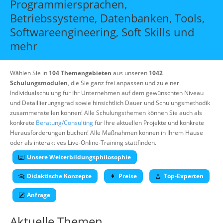
Programmiersprachen,
Über uns
Betriebssysteme, Datenbanken, Tools,
Suche
Softwareengineering, Soft Skills und
mehr
Wählen Sie in
104 Themengebieten
aus unseren
1042
Schulungsmodulen
, die Sie ganz frei anpassen und zu einer
Individualschulung für Ihr Unternehmen auf dem gewünschten Niveau
und Detaillierungsgrad sowie hinsichtlich Dauer und Schulungsmethodik
zusammenstellen können! Alle Schulungsthemen können Sie auch als
konkrete
Beratung/Consulting
für Ihre aktuellen Projekte und konkrete
Herausforderungen buchen! Alle Maßnahmen können in Ihrem Hause
oder als interaktives Live-Online-Training stattfinden.
Unsere Weiterbildungsphilosophie
Didaktische Konzepte
Preise
Top-Experten
Anfrage
Aktuelle Themen