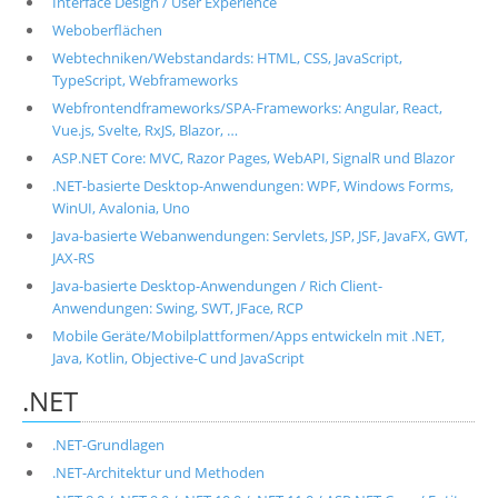
Interface Design / User Experience
Weboberflächen
Webtechniken/Webstandards: HTML, CSS, JavaScript,
TypeScript, Webframeworks
Webfrontendframeworks/SPA-Frameworks: Angular, React,
Vue.js, Svelte, RxJS, Blazor, …
ASP.NET Core: MVC, Razor Pages, WebAPI, SignalR und Blazor
.NET-basierte Desktop-Anwendungen: WPF, Windows Forms,
WinUI, Avalonia, Uno
Java-basierte Webanwendungen: Servlets, JSP, JSF, JavaFX, GWT,
JAX-RS
Java-basierte Desktop-Anwendungen / Rich Client-
Anwendungen: Swing, SWT, JFace, RCP
Mobile Geräte/Mobilplattformen/Apps entwickeln mit .NET,
Java, Kotlin, Objective-C und JavaScript
.NET
.NET-Grundlagen
.NET-Architektur und Methoden