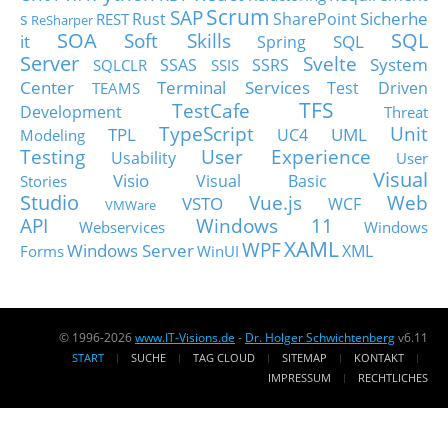
Scrum
SAP
Sicherhe
s
Rust
SharePoint
REST
ReSharper
SOA
SQL
Soft Skills
it
SQL
Spring
Server
Svelte
System
SSAS
SSRS
SQLCLR
SSIS
Center
Terminal Services
Test Driven
TEAMS
TFS
TestCafe
Development
Threat
TypeScript
Unit
TPL
UML
UC4
Modeling
Testing
User Experience
Usability
User
Visual
Visio
Visual Basic
Stories
Studio
Vue.js
Web
VSTO
WCF
VMWare
API
Windows 11
Webservices
Windows
XAML
WPF
Windows Server
XML
Forms
WinUI
© 1996-2026
www.IT-Visions.de
-
Dr. Holger Schwichtenberg
v6.11
START
SUCHE
TAG CLOUD
SITEMAP
KONTAKT
IMPRESSUM
RECHTLICHES