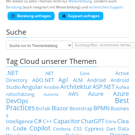
Wir bieten zu allen Themen nicht nur
Weiterbildung
, sondern auch
Beratung
(auch integriert mit Weiterbildung) und
technischen Support
.
Beratung anfragen
Support anfragen
Suche
Tag Cloud unserer Themen
.NET
Active
.NET Core
Agil
ADO.NET
Android
Directory
ALM
Android
Architektur
Angular
ASP.NET
Studio
Ansible
Aufwa
Azure
Azure
AWS
ndsschätzung
Automic
Best
DevOps
Practices
Blazor
BPMN
Busines
Bootstrap
BizTalk
s
C#
Capacitor
ChatGPT
Clea
Intelligence
C++
Citrix
Copilot
n Code
Cypress
CSS
Data
Cordova
Dart