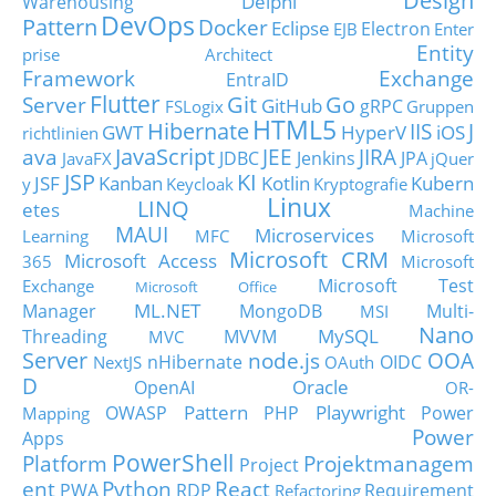
Design
Delphi
Warehousing
DevOps
Pattern
Docker
Eclipse
Electron
EJB
Enter
Entity
prise Architect
Framework
Exchange
EntraID
Flutter
Git
Go
Server
GitHub
gRPC
FSLogix
Gruppen
HTML5
Hibernate
IIS
J
GWT
HyperV
iOS
richtlinien
JavaScript
ava
JEE
JIRA
JDBC
Jenkins
JPA
JavaFX
jQuer
JSP
KI
JSF
Kanban
Kotlin
Kubern
y
Keycloak
Kryptografie
Linux
LINQ
etes
Machine
MAUI
Microservices
Learning
MFC
Microsoft
Microsoft CRM
Microsoft Access
365
Microsoft
Microsoft Test
Exchange
Microsoft Office
ML.NET
Manager
MongoDB
Multi-
MSI
Nano
MySQL
Threading
MVVM
MVC
Server
node.js
OOA
nHibernate
OIDC
NextJS
OAuth
D
Oracle
OpenAI
OR-
Pattern
Playwright
OWASP
PHP
Power
Mapping
Power
Apps
PowerShell
Platform
Projektmanagem
Project
ent
Python
React
PWA
RDP
Requirement
Refactoring