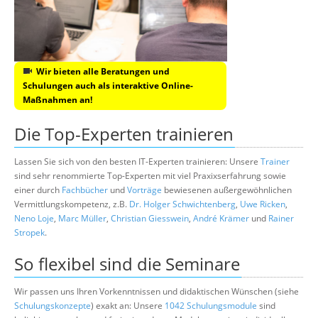
Wir bieten alle Beratungen und
Schulungen auch als interaktive Online-
Maßnahmen an!
Die Top-Experten trainieren
Lassen Sie sich von den besten IT-Experten trainieren: Unsere
Trainer
sind sehr renommierte Top-Experten mit viel Praxixserfahrung sowie
einer durch
Fachbücher
und
Vorträge
bewiesenen außergewöhnlichen
Vermittlungskompetenz, z.B.
Dr. Holger Schwichtenberg
,
Uwe Ricken
,
Neno Loje
,
Marc Müller
,
Christian Giesswein
,
André Krämer
und
Rainer
Stropek
.
So flexibel sind die Seminare
Wir passen uns Ihren Vorkenntnissen und didaktischen Wünschen (siehe
Schulungskonzepte
) exakt an: Unsere
1042 Schulungsmodule
sind