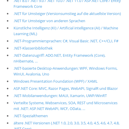
.NET 8.0 / .NET 9.0 / .NET 10.0 / .NET 11.0 / ASP.NET Core / Entity
Framework Core
.NET für Umsteiger (Versionsumstieg auf die aktuellste Version)
.NET für Umsteiger von anderen Sprachen
Künstliche Intelligenz (KI) / Artificial intelligence (AI) / Machine
Learning (ML)
.NET-Programmiersprachen: C#, Visual Basic .NET, C++/CLI, F#
.NET-Klassenbibliothek
.NET-Datenzugriff: ADO.NET, Entity Framework (Core),
nHibernate, …
.NET-basierte Desktop-Anwendungen: WPF, Windows Forms,
WinUI, Avalonia, Uno
Windows Presentation Foundation (WPF) / XAML
ASP.NET Core: MVC, Razor Pages, WebAPI, SignalR und Blazor
.NET-Mobilanwendungen: MAUI, Xamarin, UWP/WinRT
Verteilte Systeme, Webservices, SOA, REST und Microservices
mit .NET: ASP.NET WebAPI, WCF, OData, …
.NET-Spezialthemen
ältere .NET Versionen (.NET 1.0, 2.0, 3.0, 3.5, 4.0, 4.5, 4.6, 4.7, 4.8,
.NET Core)