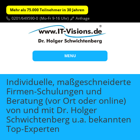
Mehr als 75.000 Teilnehmer in 30 Jahren
0201/649590-0
(Mo-Fr 9-16 Uhr)
Anfrage
MENU
Start
Individuelle, maßgeschneiderte
Themen
Firmen-Schulungen und
Beratung (vor Ort oder online)
Beratung
von und mit Dr. Holger
Individuelle Schulungen
Schwichtenberg u.a. bekannten
Offene Seminare
Top-Experten
Wissen