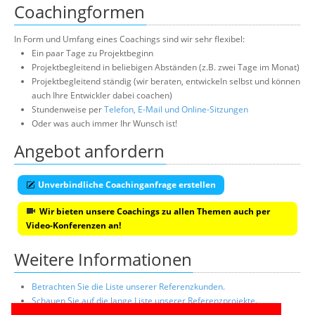
Coachingformen
In Form und Umfang eines Coachings sind wir sehr flexibel:
Ein paar Tage zu Projektbeginn
Projektbegleitend in beliebigen Abständen (z.B. zwei Tage im Monat)
Projektbegleitend ständig (wir beraten, entwickeln selbst und können
auch Ihre Entwickler dabei coachen)
Stundenweise per
Telefon, E-Mail und Online-Sitzungen
Oder was auch immer Ihr Wunsch ist!
Angebot anfordern
Unverbindliche Coachinganfrage erstellen
Wir bieten unsere Coachings zu allen Themen auch per
Video-Konferenzen an!
Weitere Informationen
Betrachten Sie die Liste unserer Referenzkunden.
Schauen Sie auf die lange Liste unserer Referenzprojekte.
Lesen Sie die Profile unserer praxiserfahrenen Top-Berater.