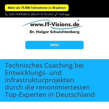
Mehr als 75.000 Teilnehmer in 30 Jahren
0201/649590-0
(Mo-Fr 9-16 Uhr)
Anfrage
MENU
Start
Technisches Coaching bei
Themen
Entwicklungs- und
Infrastrukturprojekten
Beratung
durch die renommiertesten
Individuelle Schulungen
Top-Experten in Deutschland
Offene Seminare
Wissen