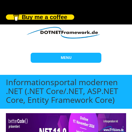
Buy me a coffee
MENU
Start
Informationsportal modernen
Themen
.NET (.NET Core/.NET, ASP.NET
Core, Entity Framework Core)
Beratung
Individuelle Schulungen
Offene Seminare
Wissen