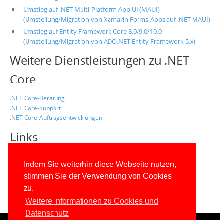
Umstieg auf .NET Multi-Platform App UI (MAUI)
(Umstellung/Migration von Xamarin Forms-Apps auf .NET MAUI)
Umstieg auf Entity Framework Core 8.0/9.0/10.0
(Umstellung/Migration von ADO.NET Entity Framework 5.x)
Weitere Dienstleistungen zu .NET
Core
.NET Core-Beratung
.NET Core-Support
.NET Core-Auftragsentwicklungen
Links
.NET Core Download
Indem Sie weiterhin diese Webseite nutzen,
.NET Core-Quellcode auf Github
Portal dotnetframework.de
stimmen Sie der Verwendung von Cookies
.NET-Lexikon
zu.
Weitere Informationen zu Cookies und
Datenschutz